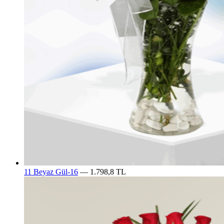
11 Beyaz Gül-16
— 1.798,8 TL