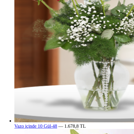
Vazo içinde 10 Gül-48
— 1.678,8 TL