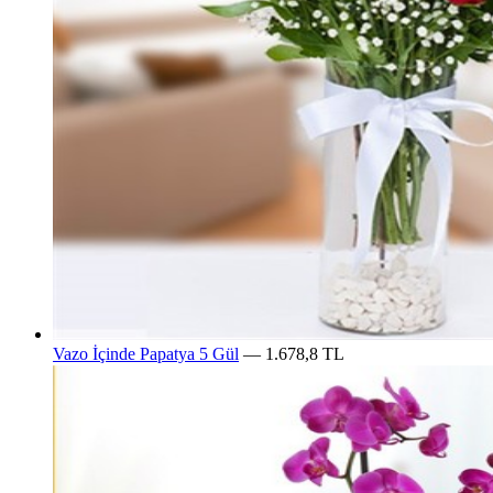
Vazo İçinde Papatya 5 Gül
— 1.678,8 TL