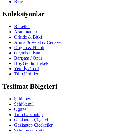
Blog
Koleksiyonlar
Buketler
Aranjmanlar
Orkide & Bitki
Anma & Vefat & Cenaze
Düğün & Nikah
Geçmiş Olsun
Barışma / Özür
Hoş Geldin Bebek
Yeni İş / Terfi
Tüm Ürünler
Teslimat Bölgeleri
Şahinbey
Şehitkamil
Oğuzeli
Tüm Gaziantep
Gaziantep Çiçekçi
Gaziantep Çiçekçiler
Şahinbey Çiçekçi