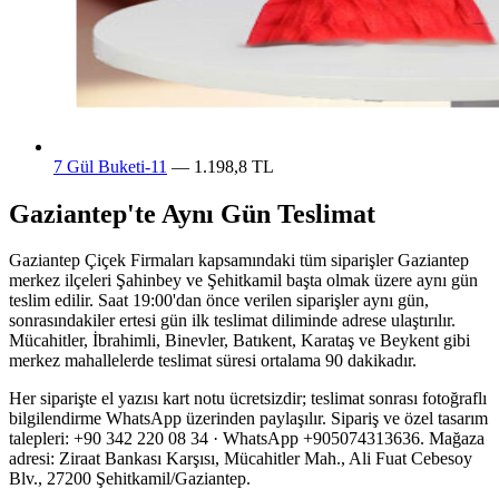
7 Gül Buketi-11
— 1.198,8 TL
Gaziantep'te Aynı Gün Teslimat
Gaziantep Çiçek Firmaları kapsamındaki tüm siparişler Gaziantep
merkez ilçeleri Şahinbey ve Şehitkamil başta olmak üzere aynı gün
teslim edilir. Saat 19:00'dan önce verilen siparişler aynı gün,
sonrasındakiler ertesi gün ilk teslimat diliminde adrese ulaştırılır.
Mücahitler, İbrahimli, Binevler, Batıkent, Karataş ve Beykent gibi
merkez mahallelerde teslimat süresi ortalama 90 dakikadır.
Her siparişte el yazısı kart notu ücretsizdir; teslimat sonrası fotoğraflı
bilgilendirme WhatsApp üzerinden paylaşılır. Sipariş ve özel tasarım
talepleri: +90 342 220 08 34 · WhatsApp +905074313636. Mağaza
adresi: Ziraat Bankası Karşısı, Mücahitler Mah., Ali Fuat Cebesoy
Blv., 27200 Şehitkamil/Gaziantep.