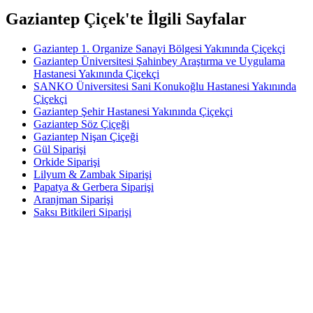
Gaziantep Çiçek'te İlgili Sayfalar
Gaziantep 1. Organize Sanayi Bölgesi Yakınında Çiçekçi
Gaziantep Üniversitesi Şahinbey Araştırma ve Uygulama
Hastanesi Yakınında Çiçekçi
SANKO Üniversitesi Sani Konukoğlu Hastanesi Yakınında
Çiçekçi
Gaziantep Şehir Hastanesi Yakınında Çiçekçi
Gaziantep Söz Çiçeği
Gaziantep Nişan Çiçeği
Gül Siparişi
Orkide Siparişi
Lilyum & Zambak Siparişi
Papatya & Gerbera Siparişi
Aranjman Siparişi
Saksı Bitkileri Siparişi