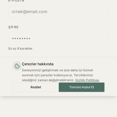
E-POSTA
ŞIFRE
En az 6 karakter
KAYIT OL
Çerezler hakkında
Deneyiminizi geliştirmek ve size daha iyi hizmet
sunmak için çerezler kullanıyoruz. Tercihlerinizi
Zaten hesabınız var mı?
Giriş Yapın
istediğiniz zaman değiştirebilirsiniz.
Gizlilik Politikası
Reddet
Tümünü Kabul Et