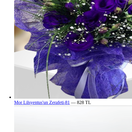
Mor Lilsyentus'un Zerafeti-81
— 828 TL