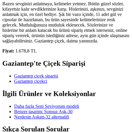
Bazen sevginizi anlatmaya, kelimeler yetmez. Bütün güzel sözler,
kifayetsiz kalır sevdiklerinize karşı. Hislerinizi, aşkınızı, sevginizi
anlatmak için, en özel hediye. Şık bir vazo içinde, 11 adet gül ve
cipsolar ile hazırlanan, bu ürün sayesinde kelimelerinize renk
gelecek. Mutluluğunuza mutluluk eklenecek. Sözlerinize ve
hislerine bir anlam katacak bu ürünü sipariş etmek isterseniz, online
sipariş vererek, ürünün istediğiniz adrese, aynı gün içinde ulaşmasını
sağlayabilirsiniz. Gaziantep çiçek, daima yanınızda.
Fiyat:
1.678,8 TL
Gaziantep'te Çiçek Siparişi
Gaziantep çiçek siparişi
Gaziantep çiçekçi
İlgili Ürünler ve Koleksiyonlar
Daha fazla Seni Seviyorum modeli
Benzer tasarım: Sonsuz Aşk-30
Nerdesin Aşkım-32 alternatifi
Sıkça Sorulan Sorular