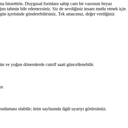
ana hissettirin. Duygusal formlara sahip cam bir vazonun beyaz
ağını tahmin bile edemezsiniz. Siz de sevdiğiniz insanı mutlu etmek için
gün içerisinde gönderebilirsiniz. Tek amacımız, değer verdiğiniz
gün ve yoğun dönemlerde cutoff saati güncellenebilir.
ur.
sıtlaması olabilir; ürün sayfasında ilgili uyarıyı görürsünüz.