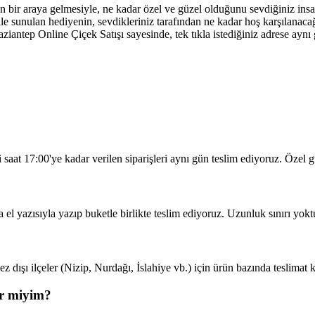
n bir araya gelmesiyle, ne kadar özel ve güzel olduğunu sevdiğiniz ins
ı ile sunulan hediyenin, sevdikleriniz tarafından ne kadar hoş karşılanac
iantep Online Çiçek Satışı sayesinde, tek tıkla istediğiniz adrese aynı 
?
i saat 17:00'ye kadar verilen siparişleri aynı gün teslim ediyoruz. Özel 
a el yazısıyla yazıp buketle birlikte teslim ediyoruz. Uzunluk sınırı yokt
 dışı ilçeler (Nizip, Nurdağı, İslahiye vb.) için ürün bazında teslimat kı
ir miyim?