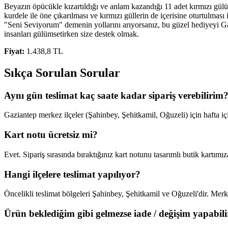
Beyazın öpücükle kızartıldığı ve anlam kazandığı 11 adet kırmızı gülü
kurdele ile öne çıkarılması ve kırmızı güllerin de içerisine oturtulmas
"Seni Seviyorum" demenin yollarını arıyorsanız, bu güzel hediyeyi Gaz
insanları gülümsetirken size destek olmak.
Fiyat:
1.438,8 TL
Sıkça Sorulan Sorular
Aynı gün teslimat kaç saate kadar sipariş verebilirim
Gaziantep merkez ilçeler (Şahinbey, Şehitkamil, Oğuzeli) için hafta iç
Kart notu ücretsiz mi?
Evet. Sipariş sırasında bıraktığınız kart notunu tasarımlı butik kartımız
Hangi ilçelere teslimat yapılıyor?
Öncelikli teslimat bölgeleri Şahinbey, Şehitkamil ve Oğuzeli'dir. Merkez
Ürün beklediğim gibi gelmezse iade / değişim yapabil