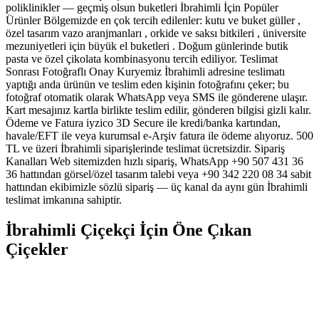
poliklinikler — geçmiş olsun buketleri İbrahimli İçin Popüler
Ürünler Bölgemizde en çok tercih edilenler: kutu ve buket güller ,
özel tasarım vazo aranjmanları , orkide ve saksı bitkileri , üniversite
mezuniyetleri için büyük el buketleri . Doğum günlerinde butik
pasta ve özel çikolata kombinasyonu tercih ediliyor. Teslimat
Sonrası Fotoğraflı Onay Kuryemiz İbrahimli adresine teslimatı
yaptığı anda ürünün ve teslim eden kişinin fotoğrafını çeker; bu
fotoğraf otomatik olarak WhatsApp veya SMS ile gönderene ulaşır.
Kart mesajınız kartla birlikte teslim edilir, gönderen bilgisi gizli kalır.
Ödeme ve Fatura iyzico 3D Secure ile kredi/banka kartından,
havale/EFT ile veya kurumsal e-Arşiv fatura ile ödeme alıyoruz. 500
TL ve üzeri İbrahimli siparişlerinde teslimat ücretsizdir. Sipariş
Kanalları Web sitemizden hızlı sipariş, WhatsApp +90 507 431 36
36 hattından görsel/özel tasarım talebi veya +90 342 220 08 34 sabit
hattından ekibimizle sözlü sipariş — üç kanal da aynı gün İbrahimli
teslimat imkanına sahiptir.
İbrahimli Çiçekçi İçin Öne Çıkan
Çiçekler