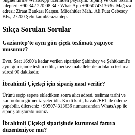
bilgilendirme WhatsApp üzerinden paylaşılır. Sipariş ve özel tasarım
talepleri: +90 342 220 08 34 · WhatsApp +905074313636. Mağaza
adresi: Ziraat Bankası Karşısı, Mücahitler Mah., Ali Fuat Cebesoy
Blv., 27200 Şehitkamil/Gaziantep.
Sıkça Sorulan Sorular
Gaziantep'te aynı gün çiçek teslimatı yapıyor
musunuz?
Evet. Saat 16:00'a kadar verilen siparişler Şahinbey ve Şehitkamil'e
aynı gün içinde teslim edilir; merkez mahallelerde ortalama teslimat
süresi 90 dakikadır.
İbrahimli Çiçekçi için sipariş nasıl verilir?
Ürünü seçip sepete ekledikten sonra alıcı adresi, teslimat tarihi ve
kart notunu girmeniz yeterlidir. Kredi kartı, havale/EFT ile ödeme
yapabilir, dilerseniz +905074313636 numarasından WhatsApp ile
sipariş oluşturabilirsiniz.
İbrahimli Çiçekçi siparişinde kurumsal fatura
düzenleniyor mu?