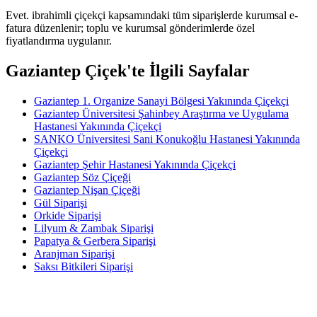
Evet. ibrahimli çiçekçi kapsamındaki tüm siparişlerde kurumsal e-
fatura düzenlenir; toplu ve kurumsal gönderimlerde özel
fiyatlandırma uygulanır.
Gaziantep Çiçek'te İlgili Sayfalar
Gaziantep 1. Organize Sanayi Bölgesi Yakınında Çiçekçi
Gaziantep Üniversitesi Şahinbey Araştırma ve Uygulama
Hastanesi Yakınında Çiçekçi
SANKO Üniversitesi Sani Konukoğlu Hastanesi Yakınında
Çiçekçi
Gaziantep Şehir Hastanesi Yakınında Çiçekçi
Gaziantep Söz Çiçeği
Gaziantep Nişan Çiçeği
Gül Siparişi
Orkide Siparişi
Lilyum & Zambak Siparişi
Papatya & Gerbera Siparişi
Aranjman Siparişi
Saksı Bitkileri Siparişi