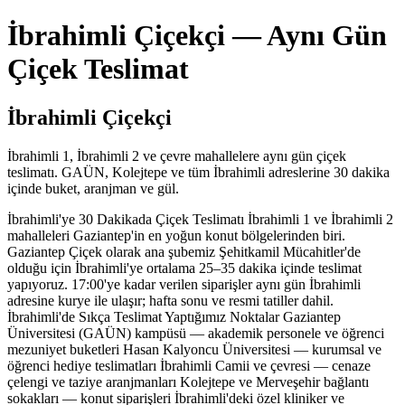
İbrahimli Çiçekçi — Aynı Gün
Çiçek Teslimat
İbrahimli Çiçekçi
İbrahimli 1, İbrahimli 2 ve çevre mahallelere aynı gün çiçek
teslimatı. GAÜN, Kolejtepe ve tüm İbrahimli adreslerine 30 dakika
içinde buket, aranjman ve gül.
İbrahimli'ye 30 Dakikada Çiçek Teslimatı İbrahimli 1 ve İbrahimli 2
mahalleleri Gaziantep'in en yoğun konut bölgelerinden biri.
Gaziantep Çiçek olarak ana şubemiz Şehitkamil Mücahitler'de
olduğu için İbrahimli'ye ortalama 25–35 dakika içinde teslimat
yapıyoruz. 17:00'ye kadar verilen siparişler aynı gün İbrahimli
adresine kurye ile ulaşır; hafta sonu ve resmi tatiller dahil.
İbrahimli'de Sıkça Teslimat Yaptığımız Noktalar Gaziantep
Üniversitesi (GAÜN) kampüsü — akademik personele ve öğrenci
mezuniyet buketleri Hasan Kalyoncu Üniversitesi — kurumsal ve
öğrenci hediye teslimatları İbrahimli Camii ve çevresi — cenaze
çelengi ve taziye aranjmanları Kolejtepe ve Merveşehir bağlantı
sokakları — konut siparişleri İbrahimli'deki özel kliniker ve