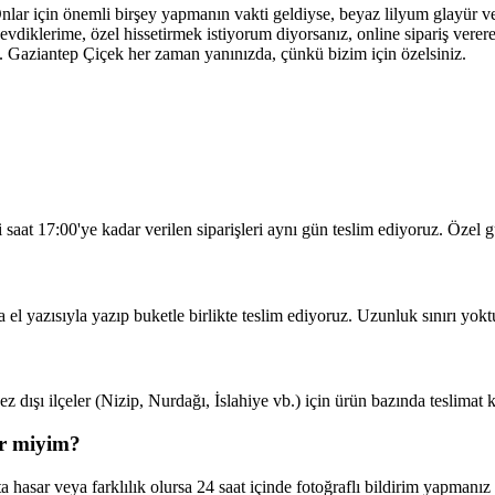
nlar için önemli birşey yapmanın vakti geldiyse, beyaz lilyum glayür v
Sevdiklerime, özel hissetirmek istiyorum diyorsanız, online sipariş verer
iz. Gaziantep Çiçek her zaman yanınızda, çünkü bizim için özelsiniz.
?
i saat 17:00'ye kadar verilen siparişleri aynı gün teslim ediyoruz. Özel 
a el yazısıyla yazıp buketle birlikte teslim ediyoruz. Uzunluk sınırı yokt
 dışı ilçeler (Nizip, Nurdağı, İslahiye vb.) için ürün bazında teslimat kı
ir miyim?
 hasar veya farklılık olursa 24 saat içinde fotoğraflı bildirim yapmanı