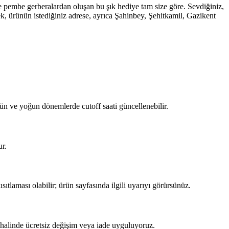
e pembe gerberalardan oluşan bu şık hediye tam size göre. Sevdiğiniz,
ek, ürünün istediğiniz adrese, ayrıca Şahinbey, Şehitkamil, Gazikent
gün ve yoğun dönemlerde cutoff saati güncellenebilir.
ur.
sıtlaması olabilir; ürün sayfasında ilgili uyarıyı görürsünüz.
z halinde ücretsiz değişim veya iade uyguluyoruz.