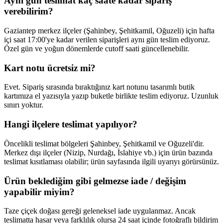
Aynı gün teslimat kaç saate kadar sipariş
verebilirim?
Gaziantep merkez ilçeler (Şahinbey, Şehitkamil, Oğuzeli) için hafta
içi saat 17:00'ye kadar verilen siparişleri aynı gün teslim ediyoruz.
Özel gün ve yoğun dönemlerde cutoff saati güncellenebilir.
Kart notu ücretsiz mi?
Evet. Sipariş sırasında bıraktığınız kart notunu tasarımlı butik
kartımıza el yazısıyla yazıp buketle birlikte teslim ediyoruz. Uzunluk
sınırı yoktur.
Hangi ilçelere teslimat yapılıyor?
Öncelikli teslimat bölgeleri Şahinbey, Şehitkamil ve Oğuzeli'dir.
Merkez dışı ilçeler (Nizip, Nurdağı, İslahiye vb.) için ürün bazında
teslimat kısıtlaması olabilir; ürün sayfasında ilgili uyarıyı görürsünüz.
Ürün beklediğim gibi gelmezse iade / değişim
yapabilir miyim?
Taze çiçek doğası gereği geleneksel iade uygulanmaz. Ancak
teslimatta hasar veya farklılık olursa 24 saat içinde fotoğraflı bildirim