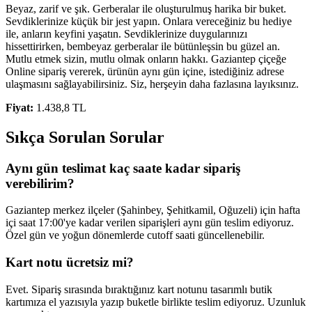
Beyaz, zarif ve şık. Gerberalar ile oluşturulmuş harika bir buket.
Sevdiklerinize küçük bir jest yapın. Onlara vereceğiniz bu hediye
ile, anların keyfini yaşatın. Sevdiklerinize duygularınızı
hissettirirken, bembeyaz gerberalar ile bütünleşsin bu güzel an.
Mutlu etmek sizin, mutlu olmak onların hakkı. Gaziantep çiçeğe
Online sipariş vererek, ürünün aynı gün içine, istediğiniz adrese
ulaşmasını sağlayabilirsiniz. Siz, herşeyin daha fazlasına layıksınız.
Fiyat:
1.438,8 TL
Sıkça Sorulan Sorular
Aynı gün teslimat kaç saate kadar sipariş
verebilirim?
Gaziantep merkez ilçeler (Şahinbey, Şehitkamil, Oğuzeli) için hafta
içi saat 17:00'ye kadar verilen siparişleri aynı gün teslim ediyoruz.
Özel gün ve yoğun dönemlerde cutoff saati güncellenebilir.
Kart notu ücretsiz mi?
Evet. Sipariş sırasında bıraktığınız kart notunu tasarımlı butik
kartımıza el yazısıyla yazıp buketle birlikte teslim ediyoruz. Uzunluk