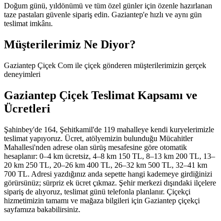
Doğum günü, yıldönümü ve tüm özel günler için özenle hazırlanan
taze pastaları güvenle sipariş edin. Gaziantep'e hızlı ve aynı gün
teslimat imkânı.
Müşterilerimiz Ne Diyor?
Gaziantep Çiçek Com ile çiçek gönderen müşterilerimizin gerçek
deneyimleri
Gaziantep Çiçek Teslimat Kapsamı ve
Ücretleri
Şahinbey'de 164, Şehitkamil'de 119 mahalleye kendi kuryelerimizle
teslimat yapıyoruz. Ücret, atölyemizin bulunduğu Mücahitler
Mahallesi'nden adrese olan sürüş mesafesine göre otomatik
hesaplanır: 0–4 km ücretsiz, 4–8 km 150 TL, 8–13 km 200 TL, 13–
20 km 250 TL, 20–26 km 400 TL, 26–32 km 500 TL, 32–41 km
700 TL. Adresi yazdığınız anda sepette hangi kademeye girdiğinizi
görürsünüz; sürpriz ek ücret çıkmaz. Şehir merkezi dışındaki ilçelere
sipariş de alıyoruz, teslimat günü telefonla planlanır. Çiçekçi
hizmetimizin tamamı ve mağaza bilgileri için Gaziantep çiçekçi
sayfamıza bakabilirsiniz.