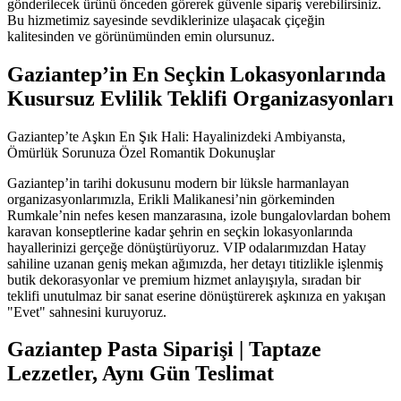
gönderilecek ürünü önceden görerek güvenle sipariş verebilirsiniz.
Bu hizmetimiz sayesinde sevdiklerinize ulaşacak çiçeğin
kalitesinden ve görünümünden emin olursunuz.
Gaziantep’in En Seçkin Lokasyonlarında
Kusursuz Evlilik Teklifi Organizasyonları
Gaziantep’te Aşkın En Şık Hali: Hayalinizdeki Ambiyansta,
Ömürlük Sorunuza Özel Romantik Dokunuşlar
Gaziantep’in tarihi dokusunu modern bir lüksle harmanlayan
organizasyonlarımızla, Erikli Malikanesi’nin görkeminden
Rumkale’nin nefes kesen manzarasına, izole bungalovlardan bohem
karavan konseptlerine kadar şehrin en seçkin lokasyonlarında
hayallerinizi gerçeğe dönüştürüyoruz. VIP odalarımızdan Hatay
sahiline uzanan geniş mekan ağımızda, her detayı titizlikle işlenmiş
butik dekorasyonlar ve premium hizmet anlayışıyla, sıradan bir
teklifi unutulmaz bir sanat eserine dönüştürerek aşkınıza en yakışan
"Evet" sahnesini kuruyoruz.
Gaziantep Pasta Siparişi | Taptaze
Lezzetler, Aynı Gün Teslimat