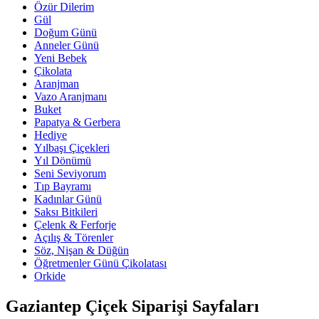
Özür Dilerim
Gül
Doğum Günü
Anneler Günü
Yeni Bebek
Çikolata
Aranjman
Vazo Aranjmanı
Buket
Papatya & Gerbera
Hediye
Yılbaşı Çiçekleri
Yıl Dönümü
Seni Seviyorum
Tıp Bayramı
Kadınlar Günü
Saksı Bitkileri
Çelenk & Ferforje
Açılış & Törenler
Söz, Nişan & Düğün
Öğretmenler Günü Çikolatası
Orkide
Gaziantep Çiçek Siparişi Sayfaları