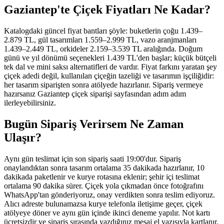
Gaziantep'te Çiçek Fiyatları Ne Kadar?
Katalogdaki güncel fiyat bantları şöyle: buketlerin çoğu 1.439–
2.879 TL, gül tasarımları 1.559–2.999 TL, vazo aranjmanları
1.439–2.449 TL, orkideler 2.159–3.539 TL aralığında. Doğum
günü ve yıl dönümü seçenekleri 1.439 TL'den başlar; küçük bütçeli
tek dal ve mini saksı alternatifleri de vardır. Fiyat farkını yaratan şey
çiçek adedi değil, kullanılan çiçeğin tazeliği ve tasarımın işçiliğidir:
her tasarım siparişten sonra atölyede hazırlanır. Sipariş vermeye
hazırsanız Gaziantep çiçek siparişi sayfasından adım adım
ilerleyebilirsiniz.
Bugün Sipariş Verirsem Ne Zaman
Ulaşır?
Aynı gün teslimat için son sipariş saati 19:00'dur. Sipariş
onaylandıktan sonra tasarım ortalama 35 dakikada hazırlanır, 10
dakikada paketlenir ve kurye rotasına eklenir; şehir içi teslimat
ortalama 90 dakika sürer. Çiçek yola çıkmadan önce fotoğrafını
WhatsApp'tan gönderiyoruz, onay verdikten sonra teslim ediyoruz.
Alıcı adreste bulunamazsa kurye telefonla iletişime geçer, çiçek
atölyeye döner ve aynı gün içinde ikinci deneme yapılır. Not kartı
ücretsizdir ve sipariş sırasında yazdığınız mesaj el yazısıyla kartlanır.