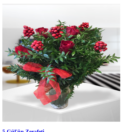
5 Gül'ün Zerafeti