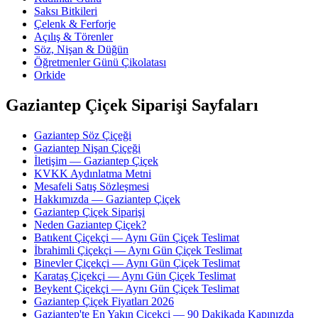
Saksı Bitkileri
Çelenk & Ferforje
Açılış & Törenler
Söz, Nişan & Düğün
Öğretmenler Günü Çikolatası
Orkide
Gaziantep Çiçek Siparişi Sayfaları
Gaziantep Söz Çiçeği
Gaziantep Nişan Çiçeği
İletişim — Gaziantep Çiçek
KVKK Aydınlatma Metni
Mesafeli Satış Sözleşmesi
Hakkımızda — Gaziantep Çiçek
Gaziantep Çiçek Siparişi
Neden Gaziantep Çiçek?
Batıkent Çiçekçi — Aynı Gün Çiçek Teslimat
İbrahimli Çiçekçi — Aynı Gün Çiçek Teslimat
Binevler Çiçekçi — Aynı Gün Çiçek Teslimat
Karataş Çiçekçi — Aynı Gün Çiçek Teslimat
Beykent Çiçekçi — Aynı Gün Çiçek Teslimat
Gaziantep Çiçek Fiyatları 2026
Gaziantep'te En Yakın Çiçekçi — 90 Dakikada Kapınızda